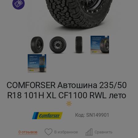
Кокшетау
Костанай
Кызылорда
Павлодар
Петропавловск
COMFORSER Автошина 235/50
Семей
R18 101H XL CF1100 RWL лето
Талдыкорган
Код: SN149901
Тараз
В избранное
Сравнить
0 отзывов
Темиртау