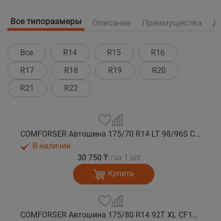
Все типоразмеры
Описание
Преимущества
Д
Все
R14
R15
R16
R17
R18
R19
R20
R21
R22
COMFORSER Автошина 175/70 R14 LT 98/96S CF1100 10PR RWL лето
В наличии
30 750 ₸
/за 1 шт.
Купить
COMFORSER Автошина 175/80 R14 92T XL CF1100 RWL лето