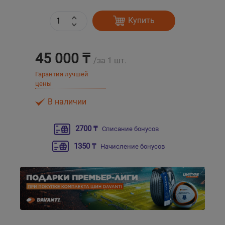
Купить
Уральск
Усть-Каменогорск
45 000 ₸
/за 1 шт.
Шымкент
Гарантия лучшей
цены
Экибастуз
В наличии
Бишкек
2700 ₸
Списание бонусов
1350 ₸
Начисление бонусов