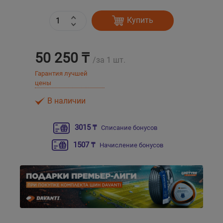
Купить
Уральск
Усть-Каменогорск
50 250 ₸
/за 1 шт.
Шымкент
Гарантия лучшей
цены
Экибастуз
В наличии
Бишкек
3015 ₸
Списание бонусов
1507 ₸
Начисление бонусов