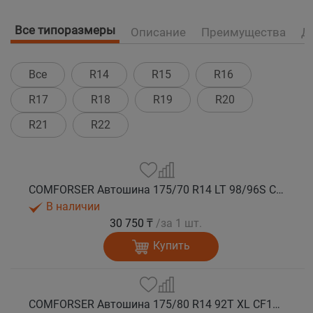
Все типоразмеры
Описание
Преимущества
Д
Все
R14
R15
R16
R17
R18
R19
R20
R21
R22
COMFORSER Автошина 175/70 R14 LT 98/96S CF1100 10PR RWL лето
В наличии
30 750 ₸
/за 1 шт.
Купить
COMFORSER Автошина 175/80 R14 92T XL CF1100 RWL лето