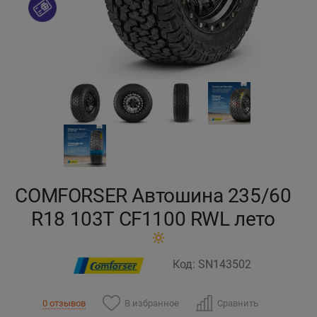
Кокшетау
Костанай
Кызылорда
Павлодар
Петропавловск
COMFORSER Автошина 235/60
Семей
R18 103T CF1100 RWL лето
Талдыкорган
Код: SN143502
Тараз
В избранное
Сравнить
0 отзывов
Темиртау