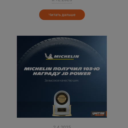
Уральск
Читать дальше
Усть-Каменогорск
Шымкент
Экибастуз
Бишкек
2.4.2025