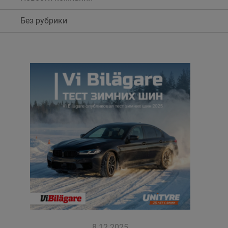
Кокшетау
Без рубрики
Костанай
Кызылорда
Павлодар
Петропавловск
Семей
Талдыкорган
Тараз
Темиртау
8.12.2025