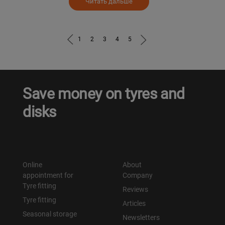
Читать дальше
1
2
3
4
5
Save money on tyres and
disks
Online
About
appointment for
Company
Tyre fitting
Reviews
Tyre fitting
Articles
Seasonal storage
Newsletters