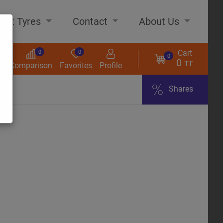
out Tyres
Contact
About Us
Cart
0
0
0
0 тг
s
Comparison
Favorites
Profile
Shares
ome