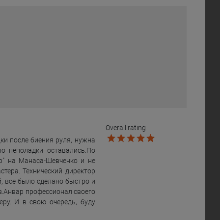
Overall rating
ки после биения руля, нужна
но неполадки оставались.По
р" на Манаса-Шевченко и не
тера. Технический директор
, все было сделано быстро и
в.Анвар профессионал своего
еру. И в свою очередь, буду