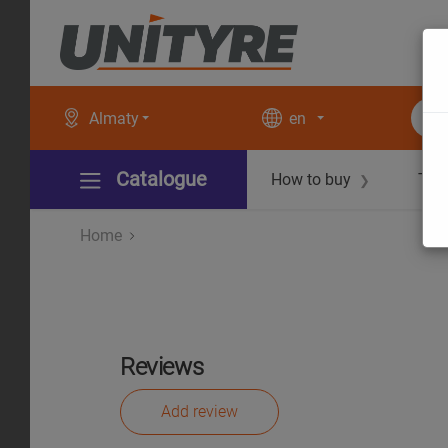
Almaty
en
Catalogue
How to buy
Tec
❯
Home
Reviews
Add review