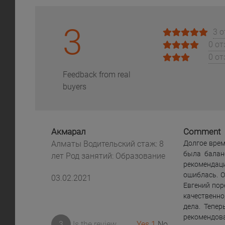
3
3 
0 о
0 о
Feedback from real
buyers
Акмарал
Comment
Алматы Водительский стаж: 8
Долгое врем
была балан
лет Род занятий: Образование
рекомендац
ошиблась. О
03.02.2021
Евгений пор
качественно
дела. Тепер
рекомендова
3
Is the review
Yes
1
No