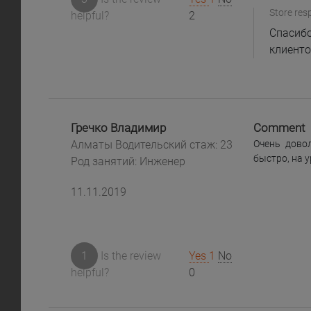
Store res
helpful?
2
Спасибо
клиенто
Гречко Владимир
Comment
Алматы Водительский стаж: 23
Очень дово
быстро, на у
Род занятий: Инженер
11.11.2019
1
Is the review
Yes
1
No
helpful?
0