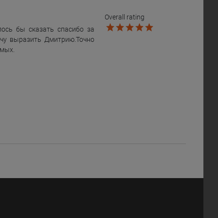
Overall rating
лось бы сказать спасибо за
чу выразить Дмитрию.Точно
омых.