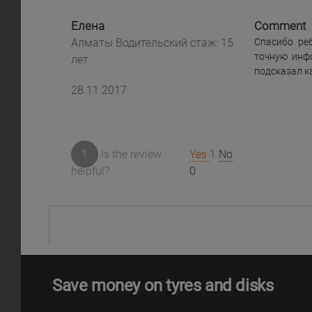
Елена
Comment
Алматы Водительский стаж: 15
Спасибо ре
точную инф
лет
подсказал к
28.11.2017
1
Is the review
Yes
1
No
helpful?
0
Save money on tyres and disks