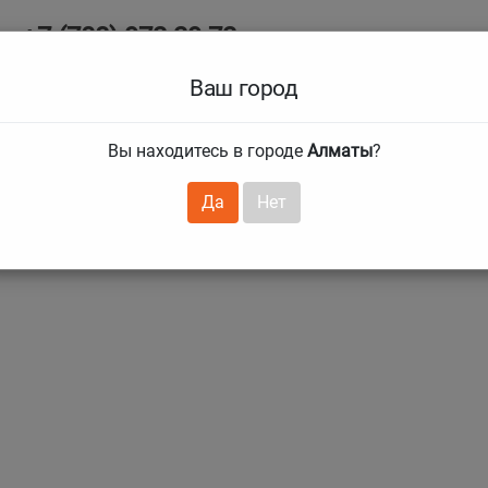
+7 (708) 972 29 72
Ab
+7 (727) 241 1973
Ваш город
Tire size
Вы находитесь в городе
Алматы
?
hnical guarantees
Services
Club Card
H
❯
❯
Да
Нет